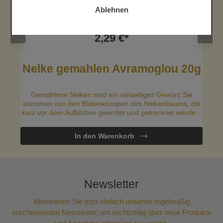
Ablehnen
Inhalt:
0.02 Kilogramm
(114,50 €* / 1 Kilogramm)
2,29 €*
a
Nelke gemahlen Avramoglou 20g
Gemahlene Nelken sind ein vielseitiges Gewürz Sie
stammen von den Blütenknospen des Nelkenbaums, die
kurz vor dem Aufblühen geerntet und getrocknet werden.
Dabei entwickeln sie ihr charakteristisches, starkes und
brennend-würziges Aroma, das durch Erhitzen besonders
In den Warenkorb
intensiv wird
Newsletter
Abonnieren Sie jetzt einfach unseren regelmäßig
erscheinenden Newsletter, um rechtzeitig über neue Produkte