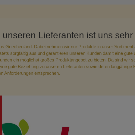
Reis
Soßen & Pasten
Grie
Süßi
 unseren Lieferanten ist uns sehr
hrung
Gewürze
Grie
us Griechenland. Dabei nehmen wir nur Produkte in unser Sortiment au
Hüls
stets sorgfältig aus und garantieren unseren Kunden damit eine gute 
unden ein möglichst großes Produktangebot zu bieten. Da sind wir s
e gute Beziehung zu unseren Lieferanten sowie deren langjährige Erf
taten
Chips & Knabbereien
ten Anforderungen entsprechen.