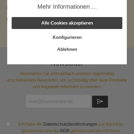
Mehr Informationen ...
Nährwerte
Bewertungen
Alle Cookies akzeptieren
Konfigurieren
Ablehnen
Newsletter
Abonnieren Sie jetzt einfach unseren regelmäßig
erscheinenden Newsletter, um rechtzeitig über neue Produkte
und Angebote informiert zu werden.
Ich habe die
Datenschutzbestimmungen
zur Kenntnis
genommen und die
AGB
gelesen und bin mit ihnen