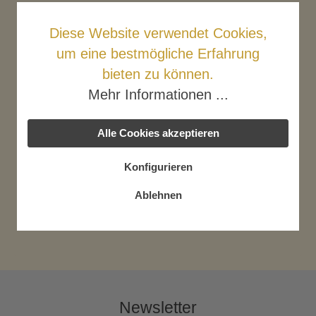
Diese Website verwendet Cookies,
In den Warenkorb
um eine bestmögliche Erfahrung
Produktnummer:
2390
bieten zu können.
Mehr Informationen ...
Beschreibung
Alle Cookies akzeptieren
Kazanisto Stoupakis wird zu 100 % tropfenweise in
Konfigurieren
traditionellen Kupferkesseln destilliert, auf die idealste
Weise, und set…
Mehr
Ablehnen
Bewertungen
Newsletter