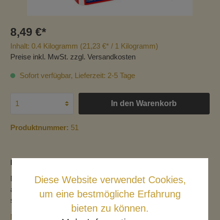
8,49 €*
Inhalt:
0.4 Kilogramm
(21,23 €* / 1 Kilogramm)
Preise inkl. MwSt. zzgl. Versandkosten
Sofort verfügbar, Lieferzeit: 2-5 Tage
In den Warenkorb
Produktnummer:
51
Beschreibung
Der original griechische Feta-Käse wird aus einer Mischung
Diese Website verwendet Cookies,
aus Schafs- und Ziegenmilch hergestellt. Er überzeugt durch
um eine bestmögliche Erfahrung
sein…
Mehr
bieten zu können.
Nährwerte