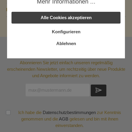
Mehr Informationen ...
Bewertungen
Alle Cookies akzeptieren
Konfigurieren
Ablehnen
Newsletter
Abonnieren Sie jetzt einfach unseren regelmäßig
erscheinenden Newsletter, um rechtzeitig über neue Produkte
und Angebote informiert zu werden.
Ich habe die
Datenschutzbestimmungen
zur Kenntnis
genommen und die
AGB
gelesen und bin mit ihnen
einverstanden.