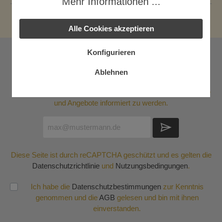
Mehr Informationen ...
Alle Cookies akzeptieren
Konfigurieren
Newsletter
Ablehnen
Abonnieren Sie jetzt einfach unseren regelmäßig
erscheinenden Newsletter, um rechtzeitig über neue Produkte
und Angebote informiert zu werden.
Diese Seite ist durch reCAPTCHA geschützt und es gelten die
Datenschutzrichtlinie
und
Nutzungsbedingungen
.
Ich habe die
Datenschutzbestimmungen
zur Kenntnis
genommen und die
AGB
gelesen und bin mit ihnen
einverstanden.