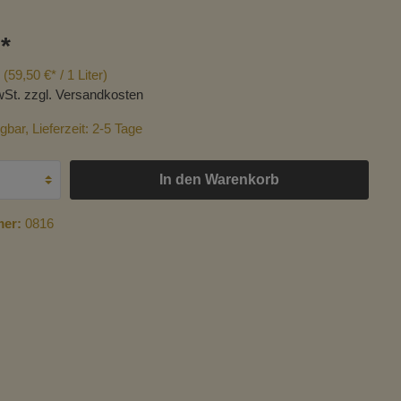
*
chische
Trockenfrüchte, Kerne &
r
gkeiten
(59,50 €* / 1 Liter)
Nüsse
wSt. zzgl. Versandkosten
chische
Konserven
gbar, Lieferzeit: 2-5 Tage
enfrüchte
In den Warenkorb
mer:
0816