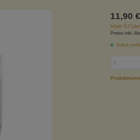
Reis
11,90 €
Soßen & Pasten
Grie
Inhalt:
0.2 Lite
Süßi
Preise inkl. M
hrung
Gewürze
Grie
Sofort verfü
Hüls
taten
Chips & Knabbereien
Produktnum