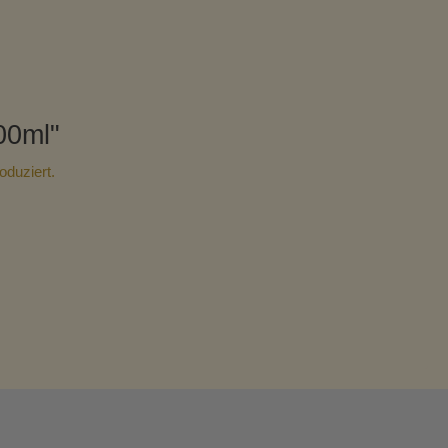
00ml"
oduziert.