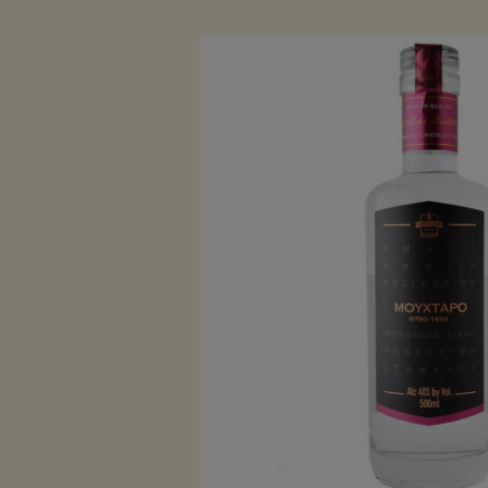
Säfte
Babyna
Backzu