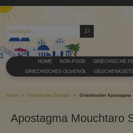
HOME
NON-FOOD
GRIECHISCHE F
GRIECHISCHES OLIVENÖL
GESCHENKSET
Griechischer Gin
Griechische Aufstriche (gekühlt)
Griechis
Feta & G
Griechi
Griechi
Home
Griechischer Schnaps
Griechischer Apostagma
Griechischer Tsikoudia
Fertiggerichte
Griechis
Griech
Apostagma Mouchtaro S
Kräuter